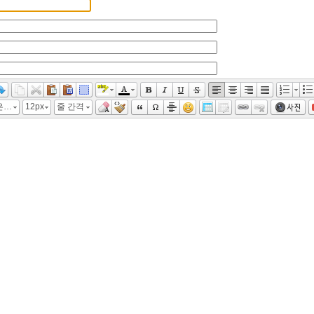
"맑은 고딕", 굴림, "Malgun Gothic", gulim
12px
줄 간격