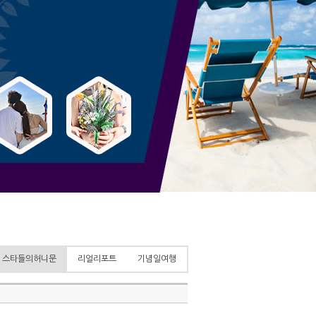
스타들의허니문
리얼리포트
기념일여행