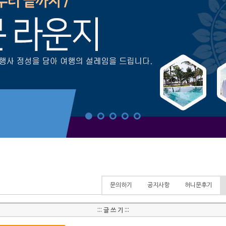
문의하기
공지사항
허니문후기
::: 글 쓰 기 :::